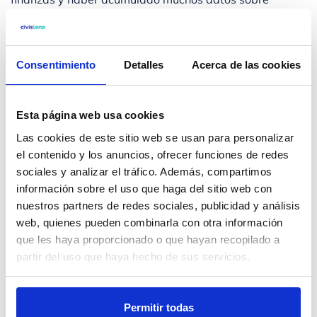
métodos para optimizar nuestro ahorro,
llega el
momento de pasar a la acción
. Es posible que todavía
tengamos dudas y que queden algunos puntos por
Consentimiento
Detalles
Acerca de las cookies
pulir, como terminar de definir nuestro
perfil de inversor
,
definir nuestros objetivos o decidir en qué
horizonte de
Esta página web usa cookies
inversión
nos movemos. Aunque el asesoramiento
profesional es un estupendo recurso, podemos actuar
Las cookies de este sitio web se usan para personalizar
el contenido y los anuncios, ofrecer funciones de redes
por cuenta propia, y a base de ensayo y error,
sociales y analizar el tráfico. Además, compartimos
lograremos alcanzar el grado de expertos.
Es una
información sobre el uso que haga del sitio web con
cuestión de tiempo, y muchas veces, tendremos la
nuestros partners de redes sociales, publicidad y análisis
tentación de darnos por vencidos
, pero debemos
web, quienes pueden combinarla con otra información
recordar que el seguimiento es imprescindible y que la
que les haya proporcionado o que hayan recopilado a
satisfacción, ya no solo de llegar a fin de mes y tener
partir del uso que haya hecho de sus servicios.
nuestras deudas cubiertas, sino de recibir beneficios
por las inversiones que vamos realizando, es enorme.
Permitir todas