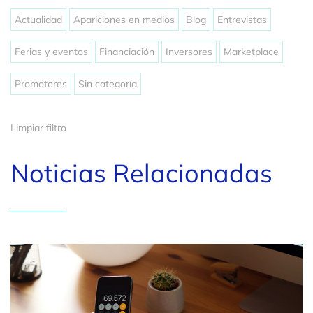
Actualidad
Apariciones en medios
Blog
Entrevistas
Ferias y eventos
Financiación
Inversores
Marketplace
Promotores
Sin categoría
Limpiar filtro
Noticias Relacionadas